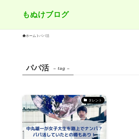
もぬけブログ
ホーム
パパ活
パパ活
– tag –
タレント