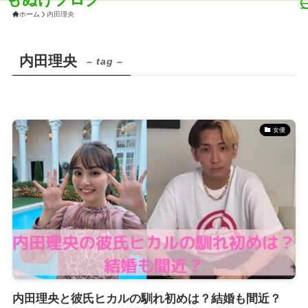
ホーム
内田理央
内田理央
– tag –
女優
内田理央と彼氏ヒカルの馴れ初めは？結婚も間近？