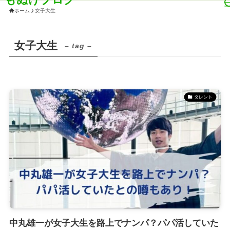
ホーム
女子大生
女子大生
– tag –
タレント
中丸雄一が女子大生を路上でナンパ？パパ活していた