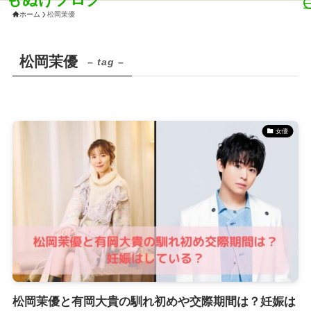
ホーム
松岡茉優
松岡茉優
– tag –
女優
松岡茉優と有岡大貴の馴れ初めや交際期間は？妊娠は