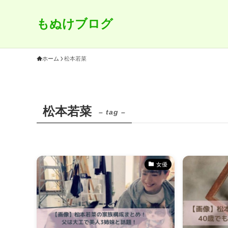
もぬけブログ
ホーム
松本若菜
松本若菜
– tag –
女優