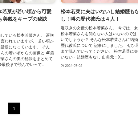
本若菜が若い頃から可愛
松本若菜に夫はいないし結婚歴も
でも美貌をキープの秘訣
し！噂の歴代彼氏は４人！
遅咲きの女優の松本若菜さん。 今では、
松本若菜さんを知らない人はいないのでは
している松本若菜さん。 遅咲
いでしょうか？ そんな松本若菜さんに結
言われていますが、 若い頃か
歴代彼氏について 記事にしました。 ぜひ
話題になっています。 そん
まで読んでいってください。 松本若菜に
んの若い頃からの画像と 40歳
いない・結婚歴もなし 出典元：X....
若菜さんの美の秘訣をまとめて
ひ最後まで読んでいって...
2024-07-02
1