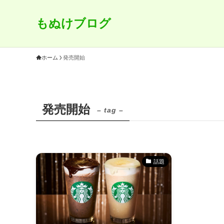
もぬけブログ
ホーム
発売開始
発売開始
– tag –
話題