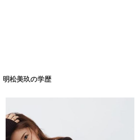
明松美玖の学歴