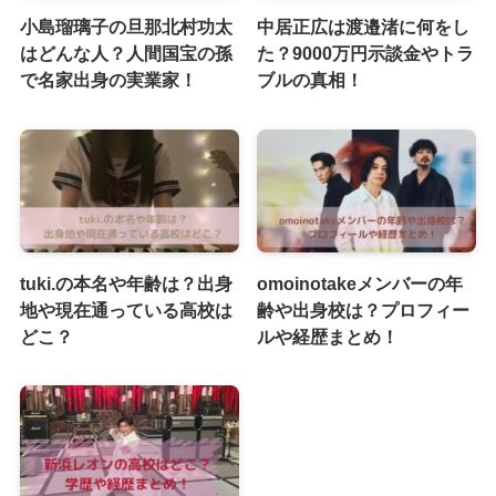
小島瑠璃子の旦那北村功太
中居正広は渡邉渚に何をし
はどんな人？人間国宝の孫
た？9000万円示談金やトラ
で名家出身の実業家！
ブルの真相！
tuki.の本名や年齢は？出身
omoinotakeメンバーの年
地や現在通っている高校は
齢や出身校は？プロフィー
どこ？
ルや経歴まとめ！