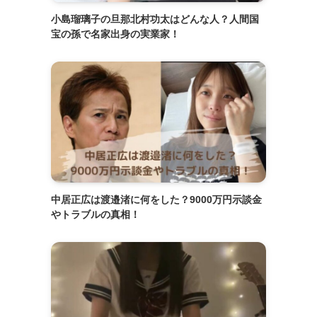
小島瑠璃子の旦那北村功太はどんな人？人間国
宝の孫で名家出身の実業家！
中居正広は渡邉渚に何をした？9000万円示談金
やトラブルの真相！