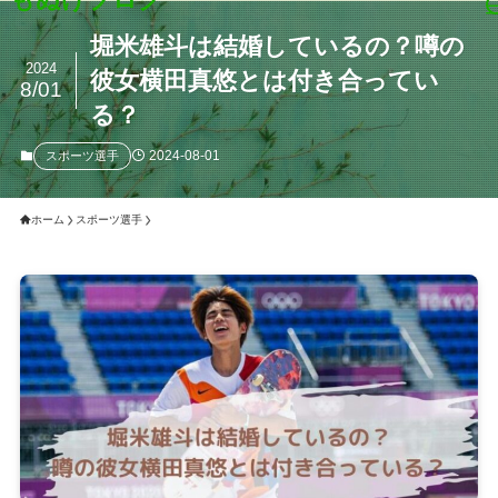
堀米雄斗は結婚しているの？噂の
2024
彼女横田真悠とは付き合ってい
8/01
る？
2024-08-01
スポーツ選手
ホーム
スポーツ選手