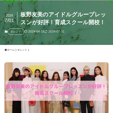
板野友美のアイドルグループレッ
2024
7/01
スンが好評！育成スクール開校！
2024-04-18
2024-07-01
タレント
ホーム
タレント