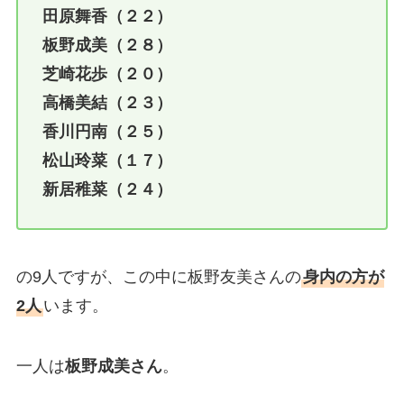
田原舞香（２２）
板野成美（２８）
芝崎花歩（２０）
高橋美結（２３）
香川円南（２５）
松山玲菜（１７）
新居稚菜（２４）
の9人ですが、この中に板野友美さんの
身内の方が
2人
います。
一人は
板野成美さん
。