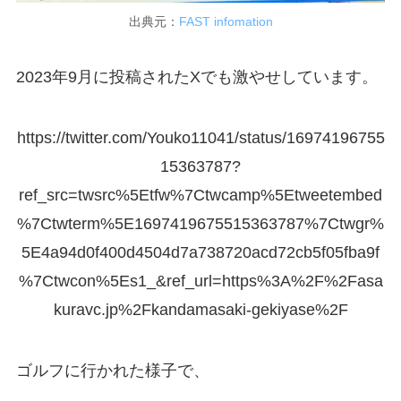
出典元：
FAST infomation
2023年9月に投稿されたXでも激やせしています。
https://twitter.com/Youko11041/status/16974196755
15363787?
ref_src=twsrc%5Etfw%7Ctwcamp%5Etweetembed
%7Ctwterm%5E1697419675515363787%7Ctwgr%
5E4a94d0f400d4504d7a738720acd72cb5f05fba9f
%7Ctwcon%5Es1_&ref_url=https%3A%2F%2Fasa
kuravc.jp%2Fkandamasaki-gekiyase%2F
ゴルフに行かれた様子で、