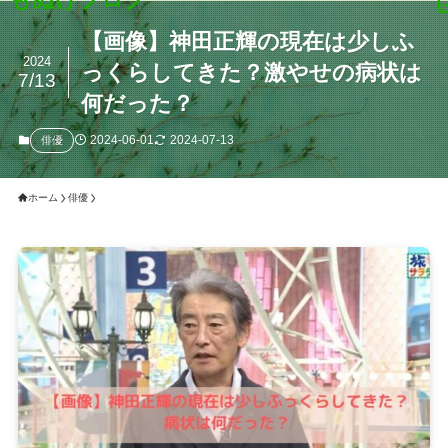
【画像】神田正輝の現在は少しふ
2024
っくらしてきた？激やせの病状は
7/13
何だった？
2024-06-01
2024-07-13
俳優
ホーム
俳優