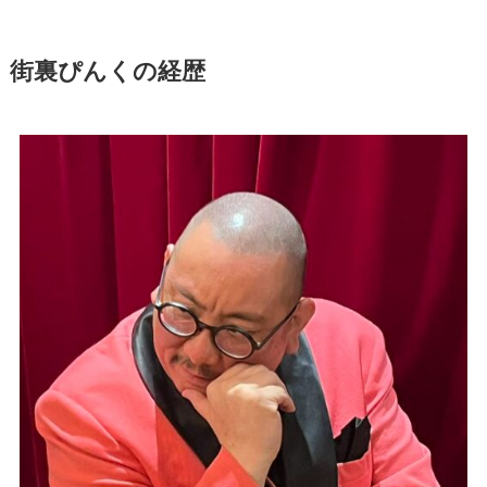
街裏ぴんくの経歴