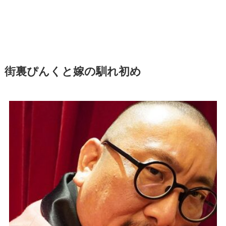
街裏ぴんくと嫁の馴れ初め