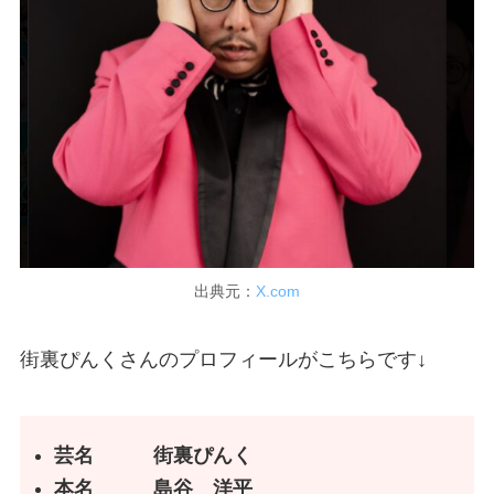
出典元：
X.com
街裏ぴんくさんのプロフィールがこちらです↓
芸名 街裏ぴんく
本名 島谷 洋平