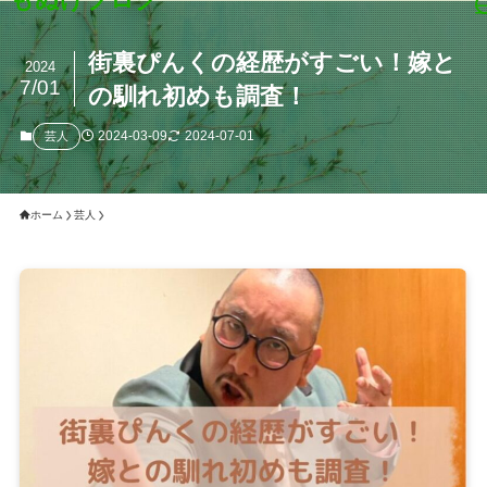
街裏ぴんくの経歴がすごい！嫁と
2024
7/01
の馴れ初めも調査！
2024-03-09
2024-07-01
芸人
ホーム
芸人