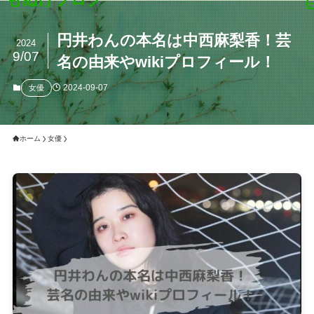
円井わんの本名は中西麻梨香！芸
2024
9/07
名の由来やwikiプロフィール！
2024-09-07
女優
ホーム
女優