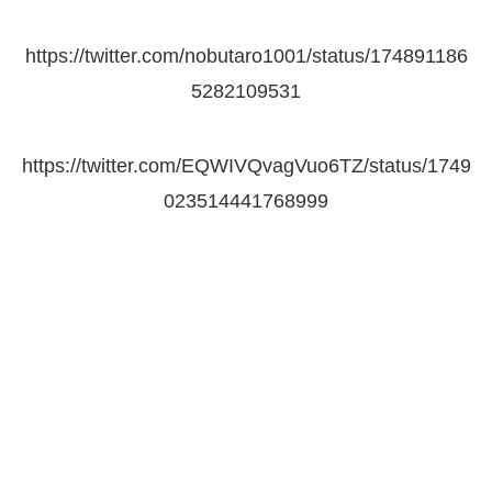
https://twitter.com/nobutaro1001/status/174891186
5282109531
https://twitter.com/EQWIVQvagVuo6TZ/status/1749
023514441768999