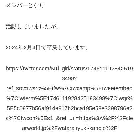
メンバーとなり
活動していましたが、
2024年2月4日で卒業しています。
https://twitter.com/NTiiigirl/status/174611192842519
3498?
ref_src=twsrc%5Etfw%7Ctwcamp%5Etweetembed
%7Ctwterm%5E1746111928425193498%7Ctwgr%
5E5c0977b56af914e917b2bca195e59e3398796e2
c%7Ctwcon%5Es1_&ref_url=https%3A%2F%2Fcle
arworld.jp%2Fwatarairyuki-kanojo%2F