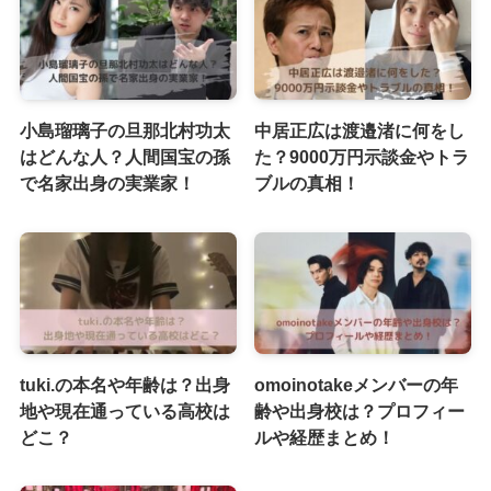
小島瑠璃子の旦那北村功太
中居正広は渡邉渚に何をし
はどんな人？人間国宝の孫
た？9000万円示談金やトラ
で名家出身の実業家！
ブルの真相！
tuki.の本名や年齢は？出身
omoinotakeメンバーの年
地や現在通っている高校は
齢や出身校は？プロフィー
どこ？
ルや経歴まとめ！