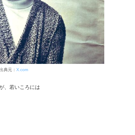
出典元：
X.com
が、若いころには