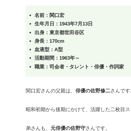
名前：関口宏
生年月日：1943年7月13日
出身：東京都世田谷区
身長：170cm
血液型：A型
活動期間：1963年～
職業：司会者・タレント・俳優・作詞家
関口宏さんの父親は、
俳優の佐野修二
さんです
昭和初期から後期にかけて、活躍した二枚目ス
弟さんも、
元俳優の佐野守
さんです。