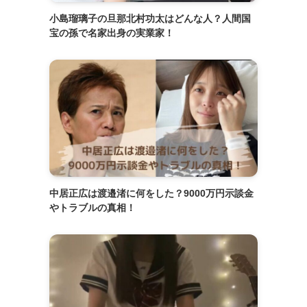
小島瑠璃子の旦那北村功太はどんな人？人間国
宝の孫で名家出身の実業家！
中居正広は渡邉渚に何をした？9000万円示談金
やトラブルの真相！