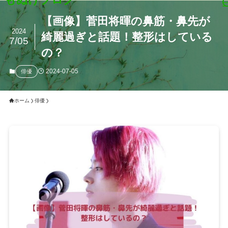
【画像】菅田将暉の鼻筋・鼻先が
2024
綺麗過ぎと話題！整形はしている
7/05
の？
2024-07-05
俳優
ホーム
俳優