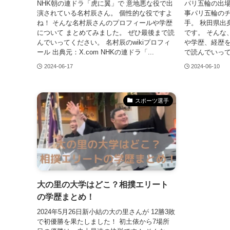
NHK朝の連ドラ「虎に翼」で 意地悪な役で出
パリ五輪の出場
演されている名村辰さん。 個性的な役ですよ
事パリ五輪の
ね！ そんな名村辰さんのプロフィールや学歴
手。 秋田県出
について まとめてみました。 ぜひ最後まで読
です。 そんな
んでいってください。 名村辰のwikiプロフィ
や学歴、経歴を
ール 出典元：X.com NHKの連ドラ「...
で読んでいって
2024-06-17
2024-06-10
スポーツ選手
大の里の大学はどこ？相撲エリート
の学歴まとめ！
2024年5月26日新小結の大の里さんが 12勝3敗
で初優勝を果たしました！ 初土俵から7場所