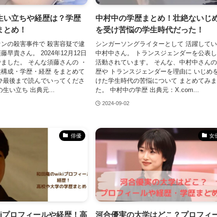
生い立ちや経歴は？学歴
中村中の学歴まとめ！壮絶ないじ
まとめ！
を受け苦悩の学生時代だった！
ンの殺害事件で 殺害容疑で逮
シンガーソングライターとして 活躍して
早貴さん。 2024年12月12日
中村中さん。 トランスジェンダーを公表
ました。 そんな須藤さんの ・
活動されています。 そんな、中村中さん
構成・学歴・経歴 をまとめて
歴や トランスジェンダーを理由に いじめ
ひ最後まで読んでいってくださ
けた学生時代の苦悩について まとめてみ
生い立ち 出典元...
た。 中村中の学歴 出典元：X.com...
2024-09-02
俳優
女
kiプロフィールや経歴！高
河合優実の大学はどこ？プロフィ