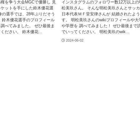
権を争う大会MGCで優勝し 見
インスタグラムのフォロワー数12万以上の
チケットを手にした鈴木優花選
松美玖さん。 そんな明松美玖さんとサッ
身の選手では、28年ぶりだそう
日本代表ＭＦ堂安律さんが 結婚されたよ
、鈴木優花選手のプロフィール
す。 明松美玖さんのwikiプロフィールや大
調べてみました。 ぜひ最後ま
や学歴を 調べてみました！ ぜひ最後まで
ください。 鈴木優花...
でいってください。 明松美玖のwik...
2024-06-02