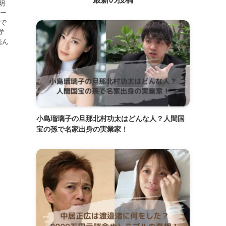
明
カー
うで
学
読ん
小島瑠璃子の旦那北村功太はどんな人？人間国
宝の孫で名家出身の実業家！