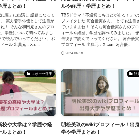
学歴まとめ！
ルや経歴・学歴まとめ！
虎に翼」に出演し 話題になって
TBSドラマ「不適切にもほどがある！」で
。 実力若手俳優として注目が
ブレイクした 河合優実さん。 とても注目
ね！ そんな和田庵さんのプロ
ていますよね！ そんな河合優実さんのプ
歴、学歴について調べてみまし
ィールや経歴、学歴を調べてみました。 
まで読んでいってください。 和
最後まで読んでいってください。 河合優
フィール 出典元：X.c...
プロフィール 出典元：X.com 河合優...
2024-06-18
スポーツ選手
話
高校や大学は？学歴や経
明松美玖のwikiプロフィール！出
ールまとめ！
学や学歴まとめ！