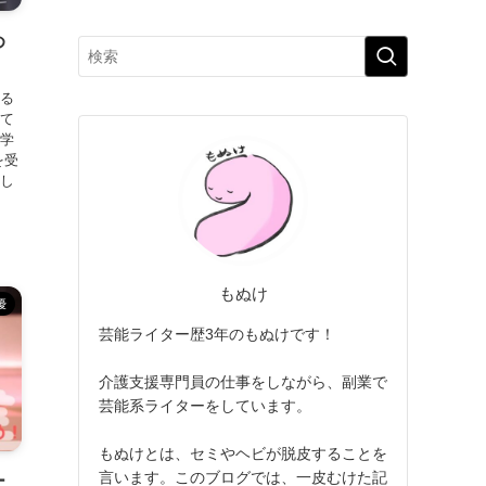
め
いる
して
の学
を受
まし
もぬけ
優
芸能ライター歴3年のもぬけです！
介護支援専門員の仕事をしながら、副業で
芸能系ライターをしています。
もぬけとは、セミやヘビが脱皮することを
言います。このブログでは、一皮むけた記
ー