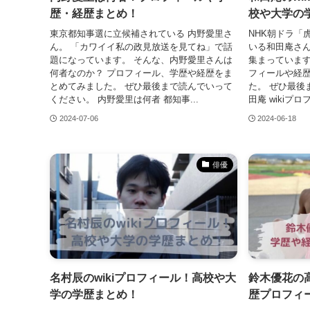
歴・経歴まとめ！
校や大学の
東京都知事選に立候補されている 内野愛里さ
NHK朝ドラ「
ん。 「カワイイ私の政見放送を見てね」で話
いる和田庵さん
題になっています。 そんな、内野愛里さんは
集まっています
何者なのか？ プロフィール、学歴や経歴をま
フィールや経
とめてみました。 ぜひ最後まで読んでいって
た。 ぜひ最後
ください。 内野愛里は何者 都知事...
田庵 wikiプロ
2024-07-06
2024-06-18
俳優
名村辰のwikiプロフィール！高校や大
鈴木優花の
学の学歴まとめ！
歴プロフィ