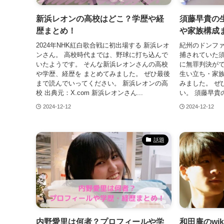
新浜レオンの高校はどこ？学歴や経
須藤早貴の
歴まとめ！
や家族構成
2024年NHK紅白歌合戦に初出場する 新浜レオ
紀州のドンファ
ンさん。 高校時代までは、野球に打ち込んで
捕されていた須藤
いたようです。 そんな新浜レオンさんの高校
に無罪判決がで
や学歴、経歴を まとめてみました。 ぜひ最後
生い立ち・家族
まで読んでいってください。 新浜レオンの高
みました。 ぜ
校 出典元：X.com 新浜レオンさん...
い。 須藤早貴の
2024-12-12
2024-12-12
話題
内野愛里は何者？プロフィールや学
和田庵のwi