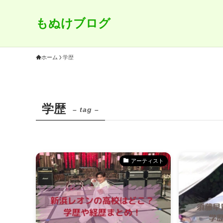
もぬけブログ
ホーム
学歴
学歴
– tag –
アーティスト