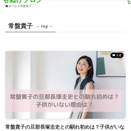
ホーム
常盤貴子
常盤貴子
– tag –
女優
常盤貴子の旦那長塚圭史との馴れ初めは？子供がいな