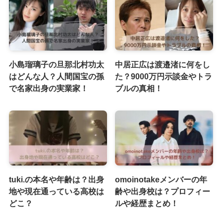
小島瑠璃子の旦那北村功太
中居正広は渡邉渚に何をし
はどんな人？人間国宝の孫
た？9000万円示談金やトラ
で名家出身の実業家！
ブルの真相！
tuki.の本名や年齢は？出身
omoinotakeメンバーの年
地や現在通っている高校は
齢や出身校は？プロフィー
どこ？
ルや経歴まとめ！