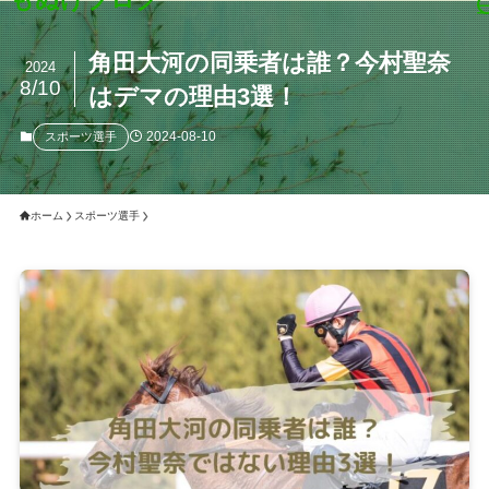
角田大河の同乗者は誰？今村聖奈
2024
8/10
はデマの理由3選！
2024-08-10
スポーツ選手
ホーム
スポーツ選手