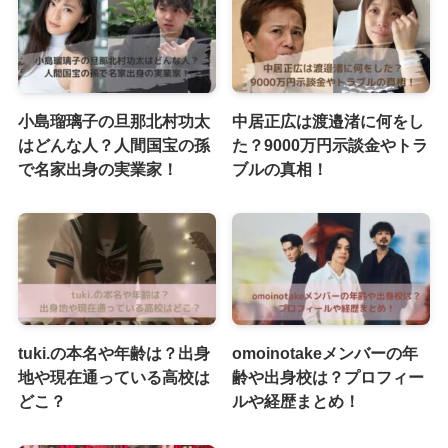
小島瑠璃子の旦那北村功太
中居正広は渡邉渚に何をし
はどんな人？人間国宝の孫
た？9000万円示談金やトラ
で名家出身の実業家！
ブルの真相！
tuki.の本名や年齢は？出身
omoinotakeメンバーの年
地や現在通っている高校は
齢や出身校は？プロフィー
どこ？
ルや経歴まとめ！