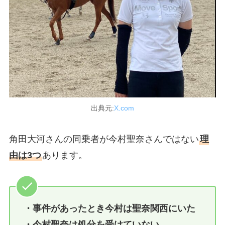
出典元:
X.com
角田大河さんの同乗者が今村聖奈さんではない
理
由は3つ
あります。
・事件があったとき今村は聖奈関西にいた
・今村聖奈は処分を受けていない