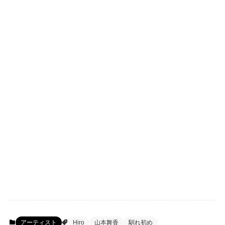
アーティスト
Hiro
山本舞香
馴れ初め