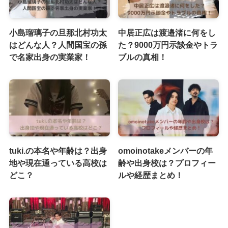
小島瑠璃子の旦那北村功太
中居正広は渡邉渚に何をし
はどんな人？人間国宝の孫
た？9000万円示談金やトラ
で名家出身の実業家！
ブルの真相！
tuki.の本名や年齢は？出身
omoinotakeメンバーの年
地や現在通っている高校は
齢や出身校は？プロフィー
どこ？
ルや経歴まとめ！