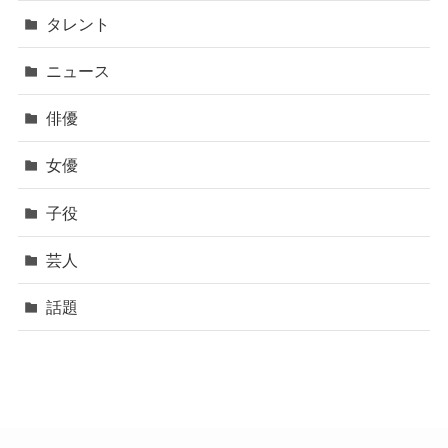
タレント
ニュース
俳優
女優
子役
芸人
話題