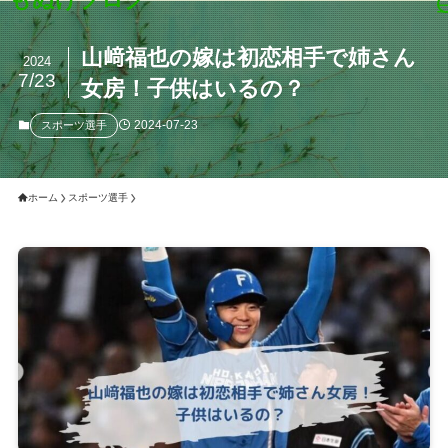
山﨑福也の嫁は初恋相手で姉さん
2024
7/23
女房！子供はいるの？
2024-07-23
スポーツ選手
ホーム
スポーツ選手