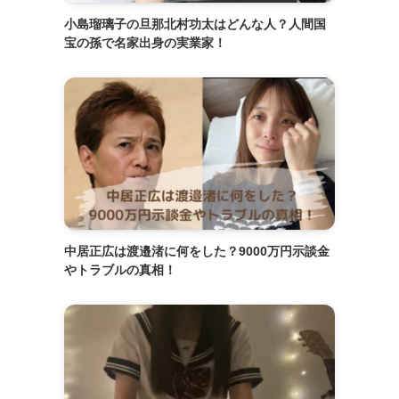
小島瑠璃子の旦那北村功太はどんな人？人間国
宝の孫で名家出身の実業家！
中居正広は渡邉渚に何をした？9000万円示談金
やトラブルの真相！