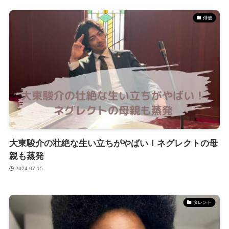
俳優
大東駿介の壮絶な生い立ちがやばい！ネグレクトの母
親も蒸発
2024-07-15
タレント