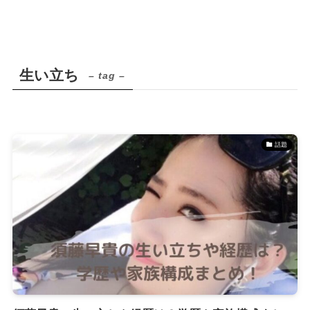
生い立ち
– tag –
話題