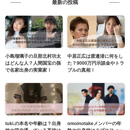
最新の投稿
小島瑠璃子の旦那北村功太
中居正広は渡邉渚に何をし
はどんな人？人間国宝の孫
た？9000万円示談金やトラ
で名家出身の実業家！
ブルの真相！
tuki.の本名や年齢は？出身
omoinotakeメンバーの年